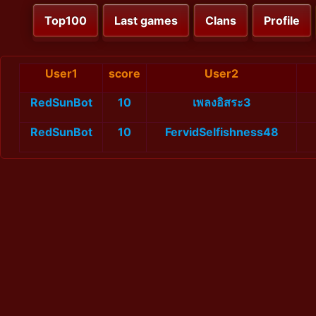
Top100
Last games
Clans
Profile
User1
score
User2
RedSunBot
10
เพลงอิสระ3
RedSunBot
10
FervidSelfishness48