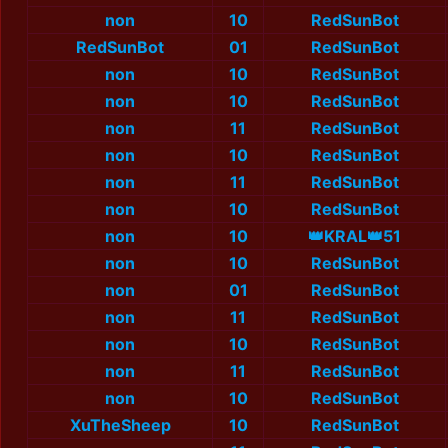
non
10
RedSunBot
RedSunBot
01
RedSunBot
non
10
RedSunBot
non
10
RedSunBot
non
11
RedSunBot
non
10
RedSunBot
non
11
RedSunBot
non
10
RedSunBot
non
10
👑KRAL👑51
non
10
RedSunBot
non
01
RedSunBot
non
11
RedSunBot
non
10
RedSunBot
non
11
RedSunBot
non
10
RedSunBot
XuTheSheep
10
RedSunBot