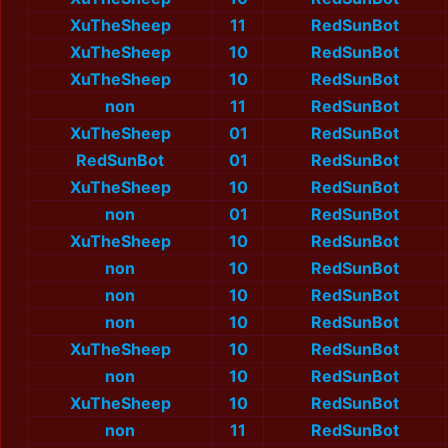
XuTheSheep
11
RedSunBot
XuTheSheep
10
RedSunBot
XuTheSheep
10
RedSunBot
non
11
RedSunBot
XuTheSheep
01
RedSunBot
RedSunBot
01
RedSunBot
XuTheSheep
10
RedSunBot
non
01
RedSunBot
XuTheSheep
10
RedSunBot
non
10
RedSunBot
non
10
RedSunBot
non
10
RedSunBot
XuTheSheep
10
RedSunBot
non
10
RedSunBot
XuTheSheep
10
RedSunBot
non
11
RedSunBot