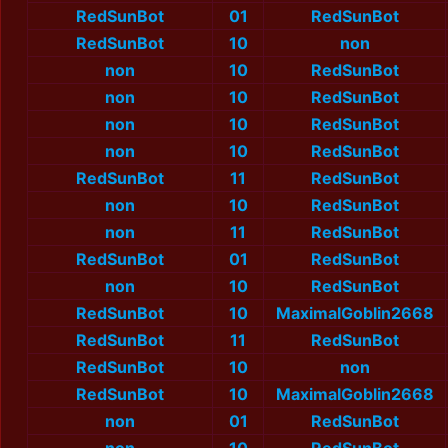
RedSunBot
01
RedSunBot
RedSunBot
10
non
non
10
RedSunBot
non
10
RedSunBot
non
10
RedSunBot
non
10
RedSunBot
RedSunBot
11
RedSunBot
non
10
RedSunBot
non
11
RedSunBot
RedSunBot
01
RedSunBot
non
10
RedSunBot
RedSunBot
10
MaximalGoblin2668
RedSunBot
11
RedSunBot
RedSunBot
10
non
RedSunBot
10
MaximalGoblin2668
non
01
RedSunBot