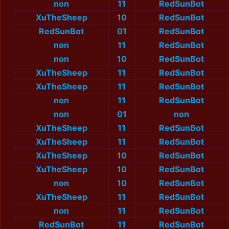
non
11
RedSunBot
XuTheSheep
10
RedSunBot
RedSunBot
01
RedSunBot
non
11
RedSunBot
non
10
RedSunBot
XuTheSheep
11
RedSunBot
XuTheSheep
11
RedSunBot
non
11
RedSunBot
non
01
non
XuTheSheep
11
RedSunBot
XuTheSheep
11
RedSunBot
XuTheSheep
10
RedSunBot
XuTheSheep
10
RedSunBot
non
10
RedSunBot
XuTheSheep
11
RedSunBot
non
11
RedSunBot
RedSunBot
11
RedSunBot