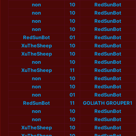
non
10
RedSunBot
non
10
RedSunBot
non
10
RedSunBot
non
10
RedSunBot
RedSunBot
01
RedSunBot
XuTheSheep
10
RedSunBot
XuTheSheep
10
RedSunBot
non
10
RedSunBot
XuTheSheep
11
RedSunBot
non
10
RedSunBot
non
10
RedSunBot
non
01
RedSunBot
RedSunBot
11
GOLIATH GROUPER1
non
10
RedSunBot
non
10
RedSunBot
XuTheSheep
10
RedSunBot
XuTheSheep
10
RedSunBot