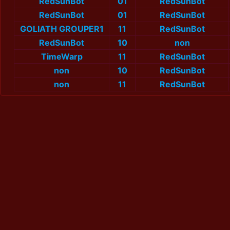
RedSunBot
01
RedSunBot
RedSunBot
01
RedSunBot
GOLIATH GROUPER1
11
RedSunBot
RedSunBot
10
non
TimeWarp
11
RedSunBot
non
10
RedSunBot
non
11
RedSunBot