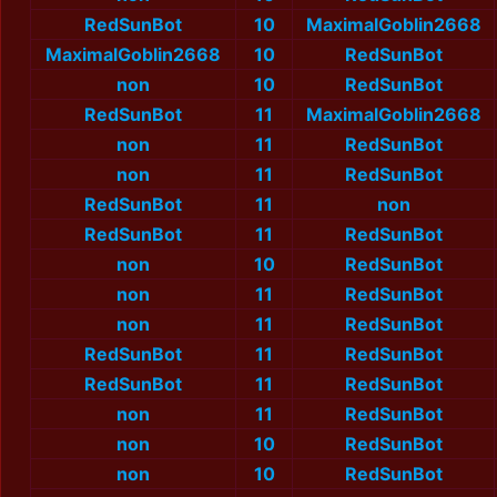
RedSunBot
10
MaximalGoblin2668
MaximalGoblin2668
10
RedSunBot
non
10
RedSunBot
RedSunBot
11
MaximalGoblin2668
non
11
RedSunBot
non
11
RedSunBot
RedSunBot
11
non
RedSunBot
11
RedSunBot
non
10
RedSunBot
non
11
RedSunBot
non
11
RedSunBot
RedSunBot
11
RedSunBot
RedSunBot
11
RedSunBot
non
11
RedSunBot
non
10
RedSunBot
non
10
RedSunBot