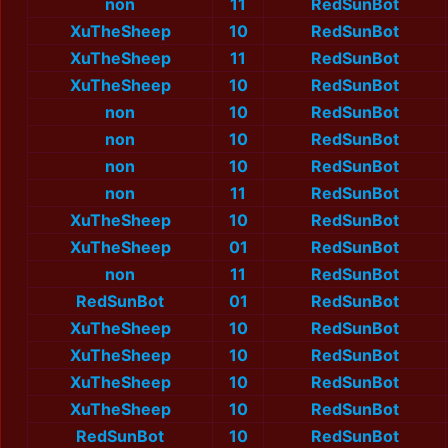
non
11
RedSunBot
XuTheSheep
10
RedSunBot
XuTheSheep
11
RedSunBot
XuTheSheep
10
RedSunBot
non
10
RedSunBot
non
10
RedSunBot
non
10
RedSunBot
non
11
RedSunBot
XuTheSheep
10
RedSunBot
XuTheSheep
01
RedSunBot
non
11
RedSunBot
RedSunBot
01
RedSunBot
XuTheSheep
10
RedSunBot
XuTheSheep
10
RedSunBot
XuTheSheep
10
RedSunBot
XuTheSheep
10
RedSunBot
RedSunBot
10
RedSunBot