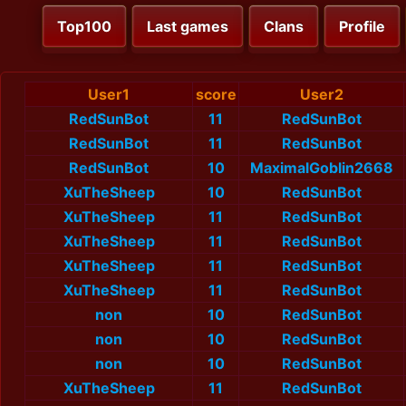
Top100
Last games
Clans
Profile
User1
score
User2
RedSunBot
11
RedSunBot
RedSunBot
11
RedSunBot
RedSunBot
10
MaximalGoblin2668
XuTheSheep
10
RedSunBot
XuTheSheep
11
RedSunBot
XuTheSheep
11
RedSunBot
XuTheSheep
11
RedSunBot
XuTheSheep
11
RedSunBot
non
10
RedSunBot
non
10
RedSunBot
non
10
RedSunBot
XuTheSheep
11
RedSunBot