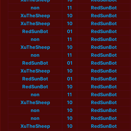
non
11
RedSunBot
XuTheSheep
10
RedSunBot
XuTheSheep
10
RedSunBot
RedSunBot
01
RedSunBot
non
11
RedSunBot
XuTheSheep
10
RedSunBot
non
11
RedSunBot
RedSunBot
01
RedSunBot
XuTheSheep
10
RedSunBot
RedSunBot
01
RedSunBot
RedSunBot
10
RedSunBot
non
11
RedSunBot
XuTheSheep
10
RedSunBot
non
10
RedSunBot
non
10
RedSunBot
XuTheSheep
10
RedSunBot