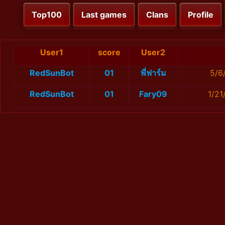
Top100
Last games
Clans
Profile
User1
score
User2
RedSunBot
01
พี่ฟาร์ม
5/6
RedSunBot
01
Fary09
1/21