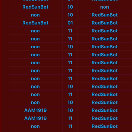
RedSunBot
10
non
non
10
RedSunBot
RedSunBot
01
RedSunBot
non
11
RedSunBot
non
11
RedSunBot
non
10
RedSunBot
non
11
RedSunBot
non
11
RedSunBot
non
11
RedSunBot
non
11
RedSunBot
non
10
RedSunBot
non
11
RedSunBot
non
10
RedSunBot
AAM1919
10
RedSunBot
AAM1919
11
RedSunBot
non
11
RedSunBot