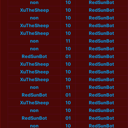
non
10
RedSunBot
XuTheSheep
10
RedSunBot
non
10
RedSunBot
XuTheSheep
10
RedSunBot
XuTheSheep
10
RedSunBot
non
11
RedSunBot
non
10
RedSunBot
RedSunBot
01
RedSunBot
XuTheSheep
10
RedSunBot
XuTheSheep
10
RedSunBot
XuTheSheep
10
RedSunBot
non
11
RedSunBot
RedSunBot
01
RedSunBot
XuTheSheep
10
RedSunBot
non
10
RedSunBot
RedSunBot
01
RedSunBot
non
10
RedSunBot