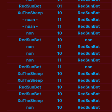
RedSunBot
01
RedSunBot
XuTheSheep
10
RedSunBot
- nuan -
11
RedSunBot
- nuan -
11
RedSunBot
non
10
RedSunBot
RedSunBot
10
non
non
11
RedSunBot
non
10
RedSunBot
non
11
RedSunBot
RedSunBot
11
non
XuTheSheep
10
RedSunBot
XuTheSheep
11
RedSunBot
RedSunBot
10
RedSunBot
RedSunBot
10
RedSunBot
XuTheSheep
10
RedSunBot
non
10
RedSunBot