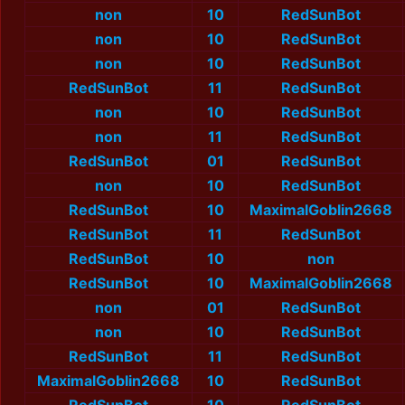
non
10
RedSunBot
non
10
RedSunBot
non
10
RedSunBot
RedSunBot
11
RedSunBot
non
10
RedSunBot
non
11
RedSunBot
RedSunBot
01
RedSunBot
non
10
RedSunBot
RedSunBot
10
MaximalGoblin2668
RedSunBot
11
RedSunBot
RedSunBot
10
non
RedSunBot
10
MaximalGoblin2668
non
01
RedSunBot
non
10
RedSunBot
RedSunBot
11
RedSunBot
MaximalGoblin2668
10
RedSunBot