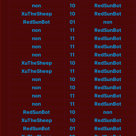
non
10
RedSunBot
XuTheSheep
10
RedSunBot
RedSunBot
01
non
non
11
RedSunBot
non
11
RedSunBot
non
11
RedSunBot
non
11
RedSunBot
XuTheSheep
10
RedSunBot
XuTheSheep
11
RedSunBot
non
10
RedSunBot
non
10
RedSunBot
non
11
RedSunBot
non
11
RedSunBot
RedSunBot
10
non
XuTheSheep
10
RedSunBot
RedSunBot
01
RedSunBot