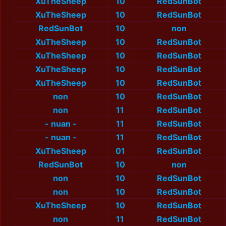
XuTheSheep
10
RedSunBot
XuTheSheep
10
RedSunBot
RedSunBot
10
non
XuTheSheep
10
RedSunBot
XuTheSheep
10
RedSunBot
XuTheSheep
10
RedSunBot
XuTheSheep
10
RedSunBot
non
10
RedSunBot
non
11
RedSunBot
- nuan -
11
RedSunBot
- nuan -
11
RedSunBot
XuTheSheep
01
RedSunBot
RedSunBot
10
non
non
10
RedSunBot
non
10
RedSunBot
XuTheSheep
10
RedSunBot
non
11
RedSunBot