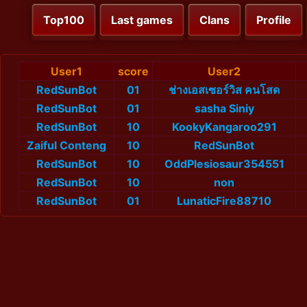
Top100
Last games
Clans
Profile
User1
score
User2
RedSunBot
01
ช่างเอสเซอร์วิส คนโสด
RedSunBot
01
sasha Siniy
RedSunBot
10
KookyKangaroo291
Zaiful Conteng
10
RedSunBot
RedSunBot
10
OddPlesiosaur354551
RedSunBot
10
non
RedSunBot
01
LunaticFire88710