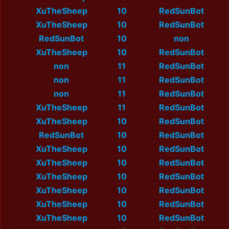
XuTheSheep
10
RedSunBot
XuTheSheep
10
RedSunBot
RedSunBot
10
non
XuTheSheep
10
RedSunBot
non
11
RedSunBot
non
11
RedSunBot
non
11
RedSunBot
XuTheSheep
11
RedSunBot
XuTheSheep
10
RedSunBot
RedSunBot
10
RedSunBot
XuTheSheep
10
RedSunBot
XuTheSheep
10
RedSunBot
XuTheSheep
10
RedSunBot
XuTheSheep
10
RedSunBot
XuTheSheep
10
RedSunBot
XuTheSheep
10
RedSunBot