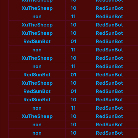
XuTheSheep
10
RedSunBot
non
11
RedSunBot
XuTheSheep
10
RedSunBot
XuTheSheep
10
RedSunBot
RedSunBot
01
RedSunBot
non
11
RedSunBot
XuTheSheep
10
RedSunBot
non
11
RedSunBot
RedSunBot
01
RedSunBot
XuTheSheep
10
RedSunBot
RedSunBot
01
RedSunBot
RedSunBot
10
RedSunBot
non
11
RedSunBot
XuTheSheep
10
RedSunBot
non
10
RedSunBot
non
10
RedSunBot