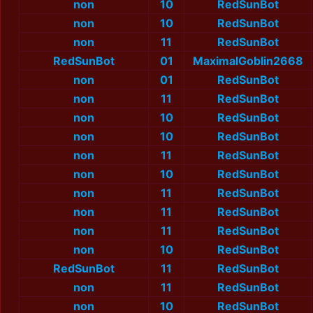
non
10
RedSunBot
non
10
RedSunBot
non
11
RedSunBot
RedSunBot
01
MaximalGoblin2668
non
01
RedSunBot
non
11
RedSunBot
non
10
RedSunBot
non
10
RedSunBot
non
11
RedSunBot
non
10
RedSunBot
non
11
RedSunBot
non
11
RedSunBot
non
11
RedSunBot
non
10
RedSunBot
RedSunBot
11
RedSunBot
non
11
RedSunBot
non
10
RedSunBot