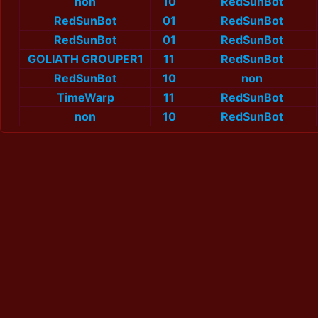
non
10
RedSunBot
RedSunBot
01
RedSunBot
RedSunBot
01
RedSunBot
GOLIATH GROUPER1
11
RedSunBot
RedSunBot
10
non
TimeWarp
11
RedSunBot
non
10
RedSunBot