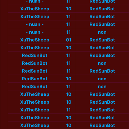
- nuan -
11
RedSunBot
XuTheSheep
10
RedSunBot
XuTheSheep
11
RedSunBot
- nuan -
11
RedSunBot
- nuan -
11
non
XuTheSheep
01
RedSunBot
XuTheSheep
10
RedSunBot
RedSunBot
11
RedSunBot
RedSunBot
11
non
RedSunBot
11
RedSunBot
RedSunBot
10
non
RedSunBot
11
non
XuTheSheep
10
RedSunBot
XuTheSheep
10
RedSunBot
XuTheSheep
11
RedSunBot
XuTheSheep
10
RedSunBot
XuTheSheep
10
RedSunBot