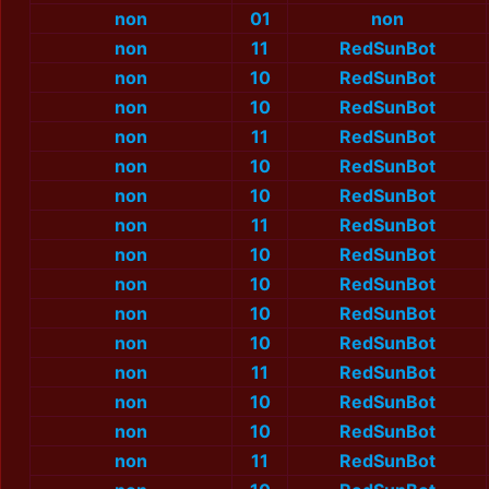
non
01
non
non
11
RedSunBot
non
10
RedSunBot
non
10
RedSunBot
non
11
RedSunBot
non
10
RedSunBot
non
10
RedSunBot
non
11
RedSunBot
non
10
RedSunBot
non
10
RedSunBot
non
10
RedSunBot
non
10
RedSunBot
non
11
RedSunBot
non
10
RedSunBot
non
10
RedSunBot
non
11
RedSunBot