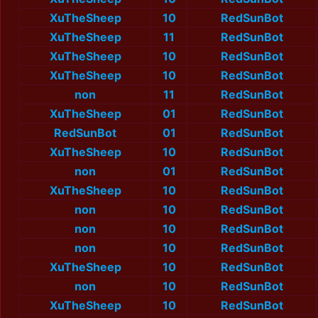
XuTheSheep
10
RedSunBot
XuTheSheep
11
RedSunBot
XuTheSheep
10
RedSunBot
XuTheSheep
10
RedSunBot
non
11
RedSunBot
XuTheSheep
01
RedSunBot
RedSunBot
01
RedSunBot
XuTheSheep
10
RedSunBot
non
01
RedSunBot
XuTheSheep
10
RedSunBot
non
10
RedSunBot
non
10
RedSunBot
non
10
RedSunBot
XuTheSheep
10
RedSunBot
non
10
RedSunBot
XuTheSheep
10
RedSunBot