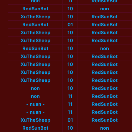
non
11
RedSunBot
RedSunBot
10
non
XuTheSheep
10
RedSunBot
RedSunBot
01
RedSunBot
XuTheSheep
10
RedSunBot
XuTheSheep
10
RedSunBot
RedSunBot
10
non
XuTheSheep
10
RedSunBot
XuTheSheep
10
RedSunBot
XuTheSheep
10
RedSunBot
XuTheSheep
10
RedSunBot
non
10
RedSunBot
non
11
RedSunBot
- nuan -
11
RedSunBot
- nuan -
11
RedSunBot
XuTheSheep
01
RedSunBot
RedSunBot
10
non