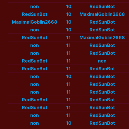
non
10
RedSunBot
RedSunBot
10
MaximalGoblin2668
MaximalGoblin2668
10
RedSunBot
non
10
RedSunBot
RedSunBot
11
MaximalGoblin2668
non
11
RedSunBot
non
11
RedSunBot
RedSunBot
11
non
RedSunBot
11
RedSunBot
non
10
RedSunBot
non
11
RedSunBot
non
11
RedSunBot
RedSunBot
11
RedSunBot
RedSunBot
11
RedSunBot
non
11
RedSunBot
non
10
RedSunBot