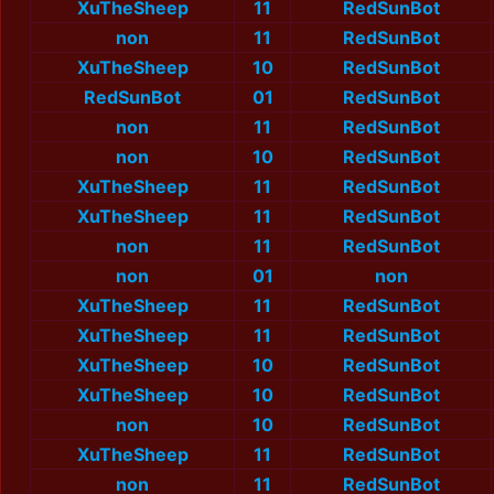
XuTheSheep
11
RedSunBot
non
11
RedSunBot
XuTheSheep
10
RedSunBot
RedSunBot
01
RedSunBot
non
11
RedSunBot
non
10
RedSunBot
XuTheSheep
11
RedSunBot
XuTheSheep
11
RedSunBot
non
11
RedSunBot
non
01
non
XuTheSheep
11
RedSunBot
XuTheSheep
11
RedSunBot
XuTheSheep
10
RedSunBot
XuTheSheep
10
RedSunBot
non
10
RedSunBot
XuTheSheep
11
RedSunBot
non
11
RedSunBot