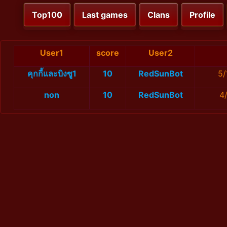
Top100
Last games
Clans
Profile
User1
score
User2
คุกกี้และบิงซู1
10
RedSunBot
5/
non
10
RedSunBot
4