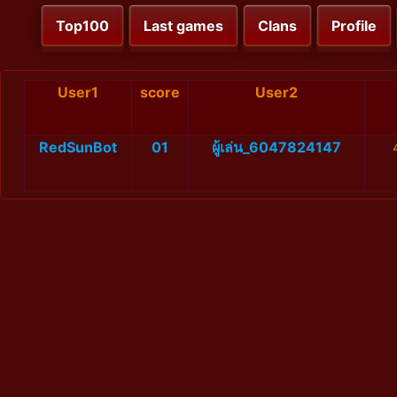
Top100
Last games
Clans
Profile
User1
score
User2
RedSunBot
01
ผู้เล่น_6047824147