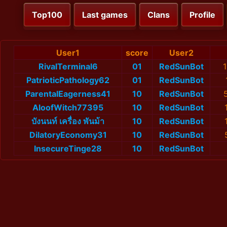
Top100
Last games
Clans
Profile
User1
score
User2
RivalTerminal6
01
RedSunBot
PatrioticPathology62
01
RedSunBot
ParentalEagerness41
10
RedSunBot
AloofWitch77395
10
RedSunBot
บังนนท์ เครื่อง พันม้า
10
RedSunBot
DilatoryEconomy31
10
RedSunBot
InsecureTinge28
10
RedSunBot