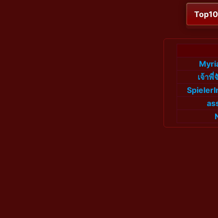
Top1
Myri
เจ้าพี่
Spiele
as