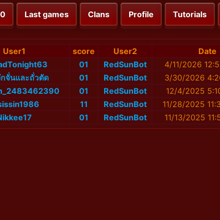
00
Last games
Clans
Profile
Tutorials
User1
score
User2
Date
adTonight63
01
RedSunBot
4/11/2026 12:
จักจั่นและถั่วตัด
01
RedSunBot
3/30/2026 4:
rIn_2483462390
01
RedSunBot
12/4/2025 5:1
sissin1986
11
RedSunBot
11/28/2025 11:
Nikkee17
01
RedSunBot
11/13/2025 11: