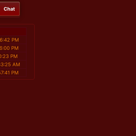
Chat
56:42 PM
26:00 PM
0:23 PM
33:25 AM
57:41 PM