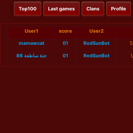
Top100
Last games
Clans
Profile
User1
score
User2
mamawcat
01
RedSunBot
5
جنة ساطعة 88
01
RedSunBot
1