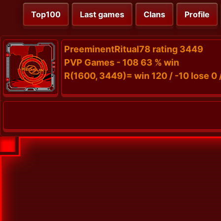
Top100
Last games
Clans
Profile
PreeminentRitual78 rating 3449
PVP Games - 108 63 % win
R(1600, 3449)= win 120 / -10 lose 0 