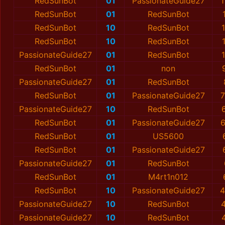
RedSunBot
01
PassionateGuide27
1
RedSunBot
01
RedSunBot
RedSunBot
10
RedSunBot
RedSunBot
10
RedSunBot
PassionateGuide27
01
RedSunBot
RedSunBot
01
non
PassionateGuide27
01
RedSunBot
RedSunBot
01
PassionateGuide27
7
PassionateGuide27
10
RedSunBot
RedSunBot
01
PassionateGuide27
6
RedSunBot
01
US5600
RedSunBot
01
PassionateGuide27
PassionateGuide27
01
RedSunBot
RedSunBot
01
M4rt1n012
RedSunBot
10
PassionateGuide27
4
PassionateGuide27
10
RedSunBot
4
PassionateGuide27
10
RedSunBot