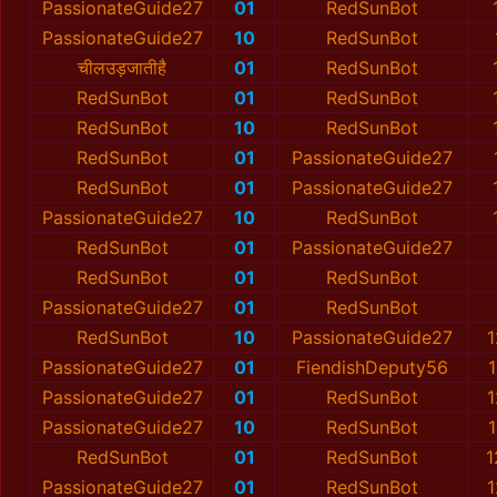
PassionateGuide27
01
RedSunBot
PassionateGuide27
10
RedSunBot
चीलउड़जातीहै
01
RedSunBot
RedSunBot
01
RedSunBot
RedSunBot
10
RedSunBot
RedSunBot
01
PassionateGuide27
RedSunBot
01
PassionateGuide27
PassionateGuide27
10
RedSunBot
RedSunBot
01
PassionateGuide27
RedSunBot
01
RedSunBot
PassionateGuide27
01
RedSunBot
RedSunBot
10
PassionateGuide27
1
PassionateGuide27
01
FiendishDeputy56
PassionateGuide27
01
RedSunBot
1
PassionateGuide27
10
RedSunBot
1
RedSunBot
01
RedSunBot
1
PassionateGuide27
01
RedSunBot
1