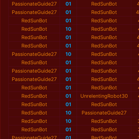
PassionateGuide27
01
RedSunBot
PassionateGuide27
01
RedSunBot
4
RedSunBot
01
RedSunBot
RedSunBot
10
RedSunBot
RedSunBot
01
RedSunBot
RedSunBot
01
RedSunBot
PassionateGuide27
10
RedSunBot
RedSunBot
01
RedSunBot
PassionateGuide27
01
RedSunBot
PassionateGuide27
01
RedSunBot
RedSunBot
01
RedSunBot
RedSunBot
01
UnrelentingRobot30
RedSunBot
01
RedSunBot
RedSunBot
10
PassionateGuide27
RedSunBot
10
RedSunBot
RedSunBot
01
RedSunBot
PassionateGuide27
01
RedSunBot