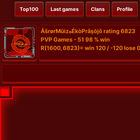
Top100
Last games
Clans
Profile
ÅšrørMüizهÉkòPrâșōjõ rating 6823
PVP Games - 51 98 % win
R(1600, 6823)= win 120 / -120 lose 0