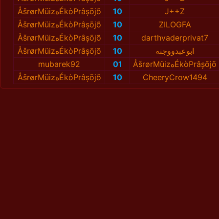
ÅšrørMüizهÉkòPrâșōjõ
10
J++Z
ÅšrørMüizهÉkòPrâșōjõ
10
ZILOGFA
ÅšrørMüizهÉkòPrâșōjõ
10
darthvaderprivat7
ÅšrørMüizهÉkòPrâșōjõ
10
ابوعبدووجنه
mubarek92
01
ÅšrørMüizهÉkòPrâșōjõ
ÅšrørMüizهÉkòPrâșōjõ
10
CheeryCrow1494