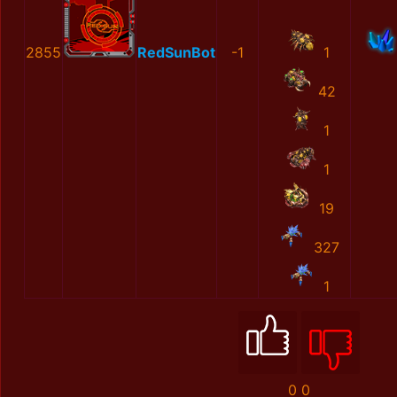
2855
RedSunBot
-1
1
42
1
1
19
327
1
0
0