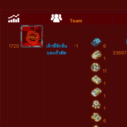
Team
1720
เจ้าพี่จักจั่น
-1
6
และถั่วตัด
33697
1
11
1
1
1
6