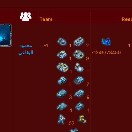
Team
Resu
محمود
-1
1
2
1
البقاعي
71246/73450
1
9
1
1
1
7
3
9
4
1
57