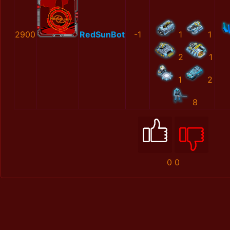
2900
RedSunBot
-1
1
1
2
1
1
2
8
0
0