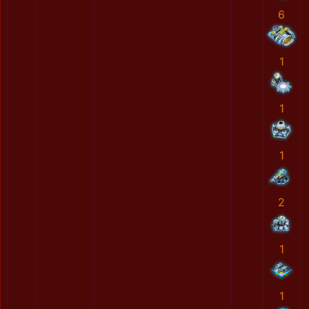
6
1
1
1
2
1
1