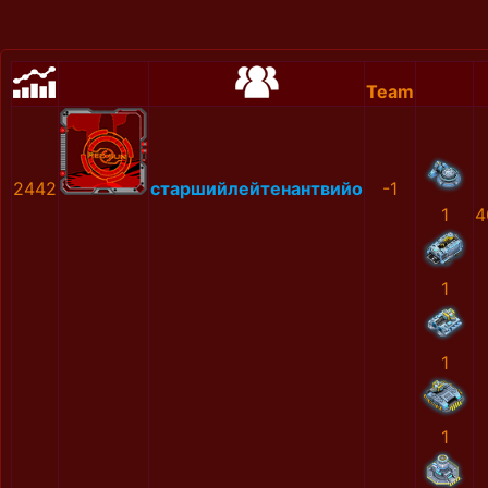
Team
2442
старшийлейтенантвийо
-1
1
4
1
1
1