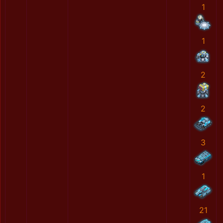
1
1
2
2
3
1
21