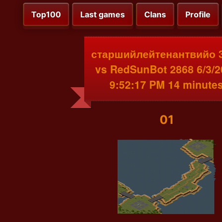
Top100
Last games
Clans
Profile
старшийлейтенантвийо 
vs RedSunBot 2868 6/3/2
9:52:17 PM 14 minute
01