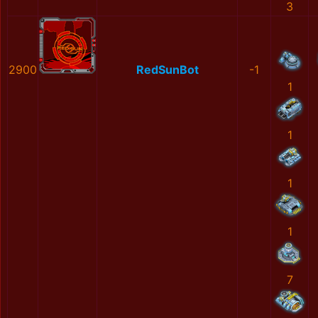
3
2900
RedSunBot
-1
1
1
1
1
7