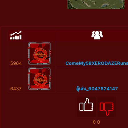
5964
ComeMy58XERODAZERun
6437
ผู้เล่น_6047824147
0
0