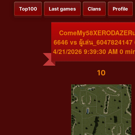
Top100
Last games
Clans
Profile
ComeMy58XERODAZER
6646 vs ผู้เล่น_6047824147
4/21/2026 9:39:30 AM 0 mi
10