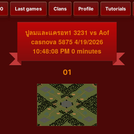
00
Last games
Clans
Profile
Tutorials
ปูลมและแครอท1 3231 vs Aof
casnova 5875 4/19/2026
10:48:08 PM 0 minutes
01