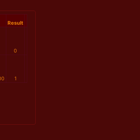
Result
0
00
1