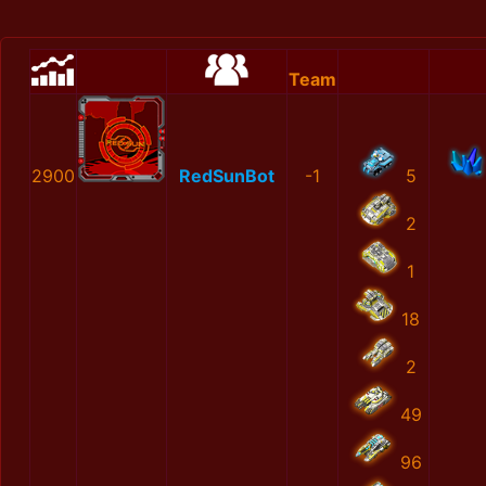
Team
2900
RedSunBot
-1
5
2
1
18
2
49
96