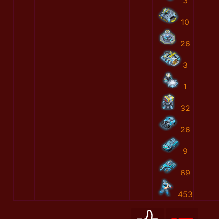
3
10
26
3
1
32
26
9
69
453