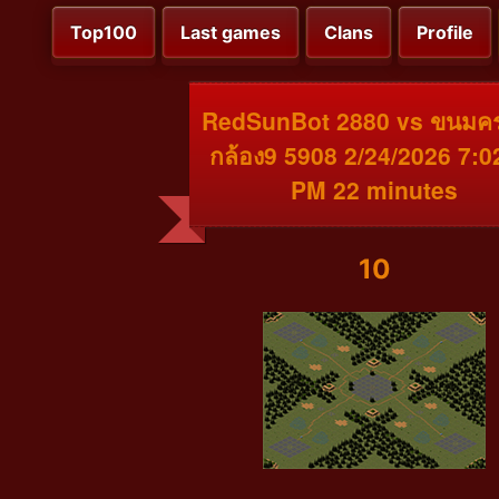
Top100
Last games
Clans
Profile
RedSunBot 2880 vs ขนมคร
กล้อง9 5908 2/24/2026 7:0
PM 22 minutes
10