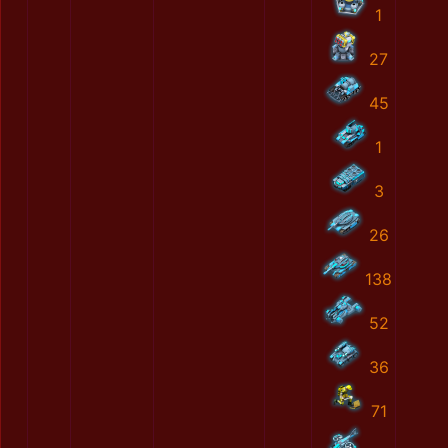
1
27
45
1
3
26
138
52
36
71