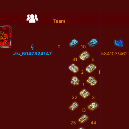
Team
ผู้
0
10
เล่น_6047824147
584103/462
31
6
2
1
1
32
3
13
25
44