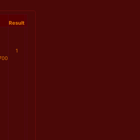
Result
1
700