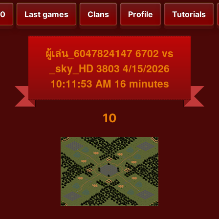
00
Last games
Clans
Profile
Tutorials
ผู้เล่น_6047824147 6702 vs
_sky_HD 3803 4/15/2026
10:11:53 AM 16 minutes
10