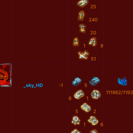
25
240
20
1
9
51
_sky_HD
-1
5
111962/119
6
1
5
2
1
6