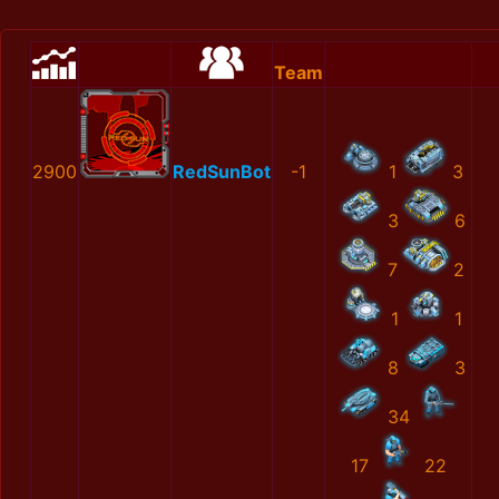
Team
2900
RedSunBot
-1
1
3
3
6
7
2
1
1
8
3
34
17
22