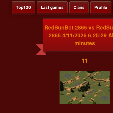
Top100
Last games
Clans
Profile
RedSunBot 2865 vs RedS
2865 4/11/2026 6:25:29 A
minutes
11