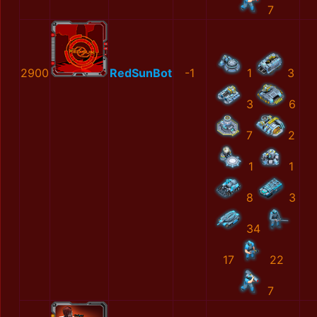
7
2900
RedSunBot
-1
1
3
3
6
7
2
1
1
8
3
34
17
22
7