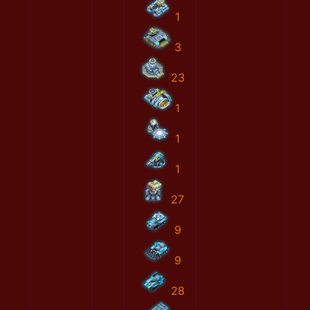
1
3
23
1
1
1
27
9
9
28