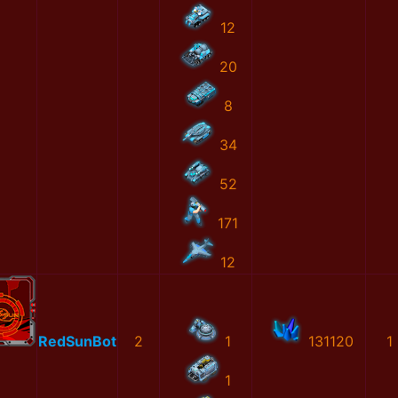
12
20
8
34
52
171
12
RedSunBot
2
1
131120
1
1