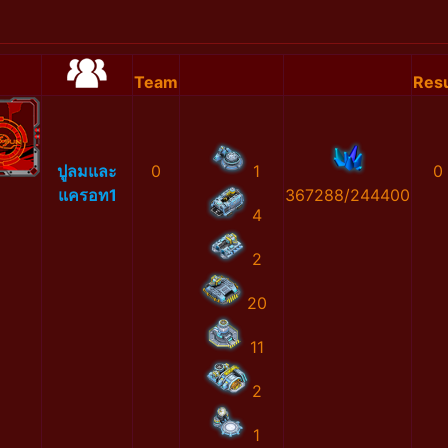
Team
Resu
ปูลมและ
0
1
0
แครอท1
367288/244400
4
2
20
11
2
1