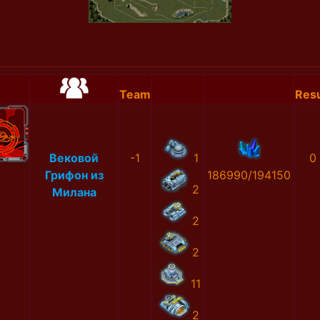
Team
Resu
Вековой
-1
1
0
Грифон из
186990/194150
2
Милана
2
2
11
2