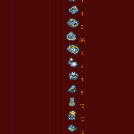
1
1
5
36
3
2
1
6
10
13
10