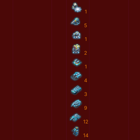
1
5
1
2
1
4
3
9
12
14