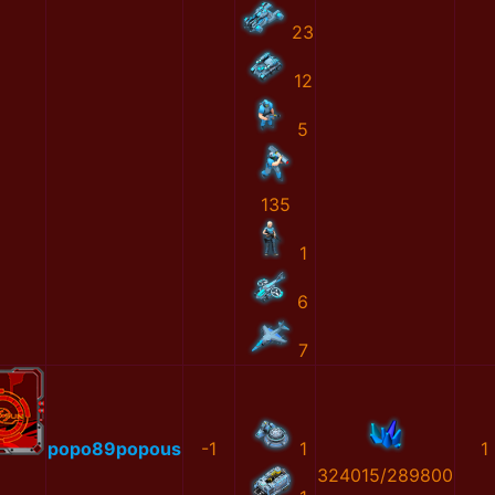
23
12
5
135
1
6
7
popo89popous
-1
1
1
324015/289800