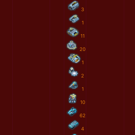
3
1
11
20
1
2
1
10
62
4