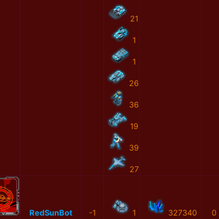
21
1
1
26
36
19
39
27
RedSunBot
-1
1
327340
0