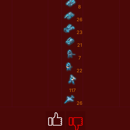
8
26
23
21
7
22
117
26