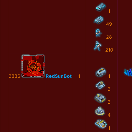
1
49
28
210
2886
RedSunBot
1
1
2
2
4
1