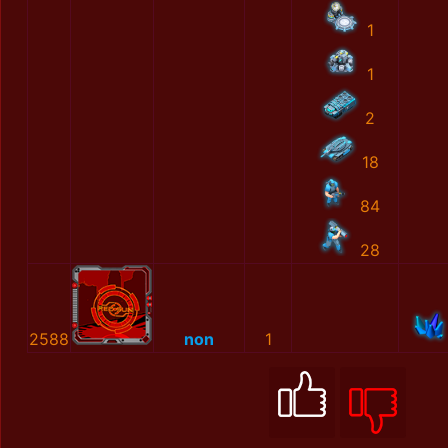
1
1
2
18
84
28
2588
non
1