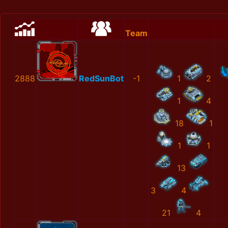
Team
2888
RedSunBot
-1
1
2
1
4
18
1
1
1
13
3
4
21
4