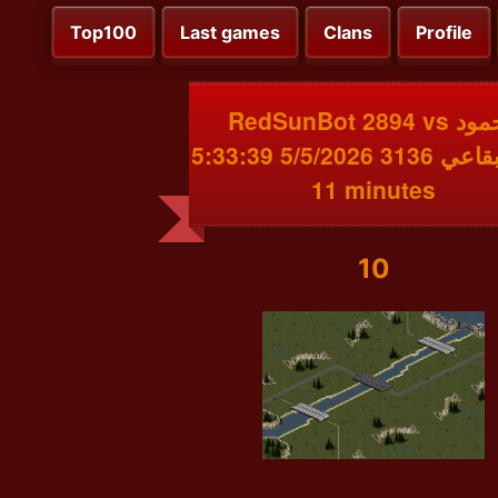
Top100
Last games
Clans
Profile
RedSunBot 2894 vs محمود
البقاعي 3136 5/5/2026 5:33:39 PM
11 minutes
10