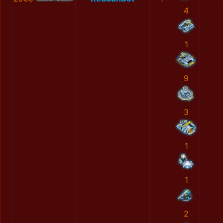
4
1
9
3
1
1
2