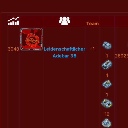
Team
3048
Leidenschaftlicher
-1
Adebar 38
1
2692
4
1
16