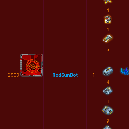
4
1
5
2900
RedSunBot
1
4
1
9