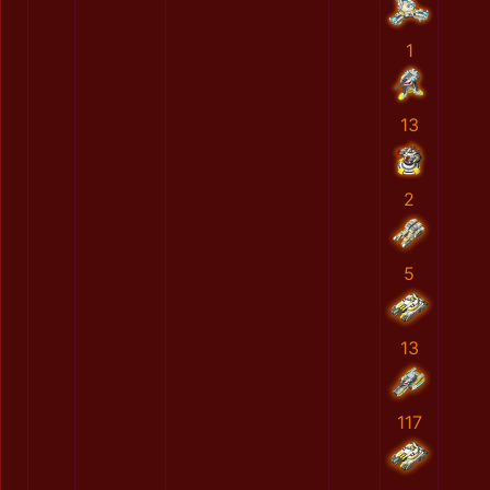
1
13
2
5
13
117