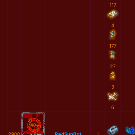
117
4
177
27
3
6
2900
RedSunBot
1