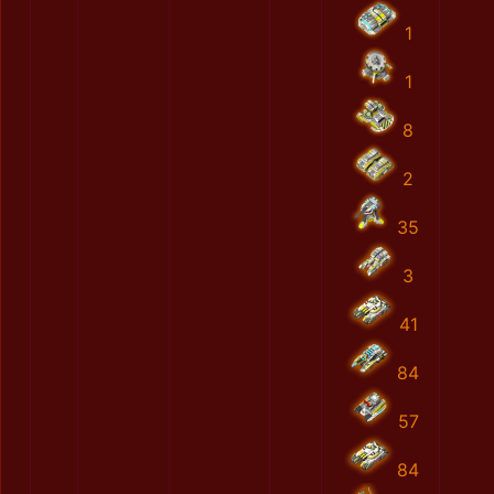
1
1
8
2
35
3
41
84
57
84