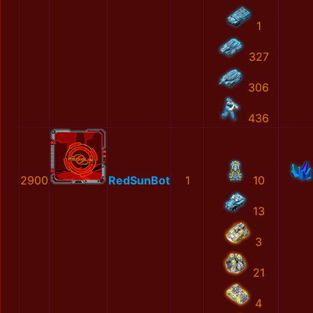
1
327
306
436
2900
RedSunBot
1
10
13
3
21
4