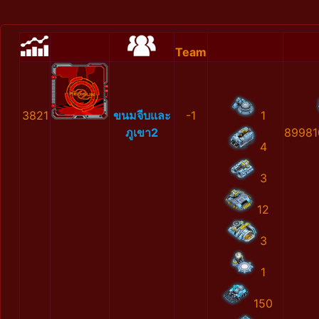
Team
3821
ขนมจีบและ
-1
1
ภูเขา2
89981
4
3
12
3
1
150