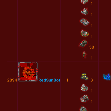
1
1
1
1
58
1
2894
RedSunBot
-1
3
1
1