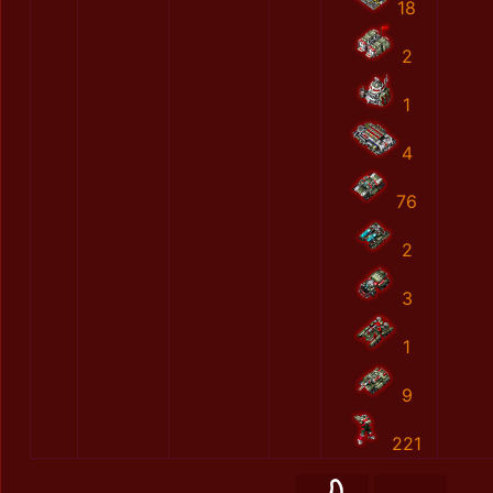
18
2
1
4
76
2
3
1
9
221