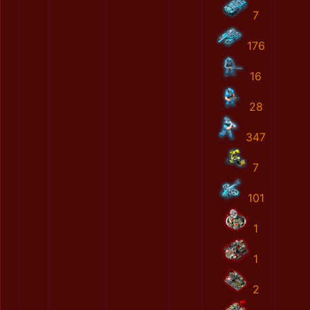
7
176
16
28
347
7
101
1
1
2