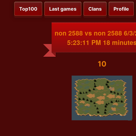
Top100
Last games
Clans
Profile
non 2588 vs non 2588 6/3
5:23:11 PM 18 minute
10