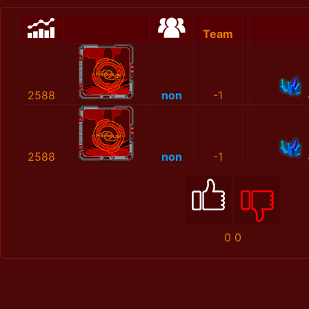
Team
2588
non
-1
2588
non
-1
0
0