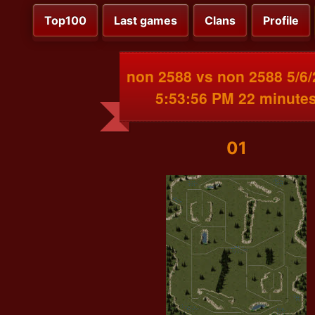
Top100
Last games
Clans
Profile
non 2588 vs non 2588 5/6
5:53:56 PM 22 minute
01