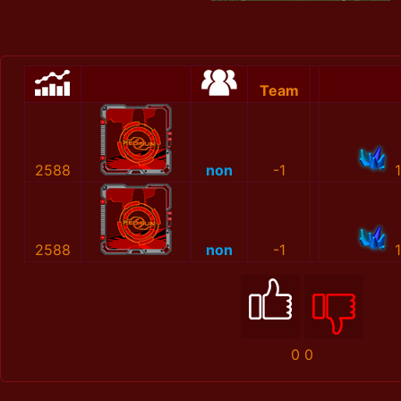
Team
2588
non
-1
2588
non
-1
0
0