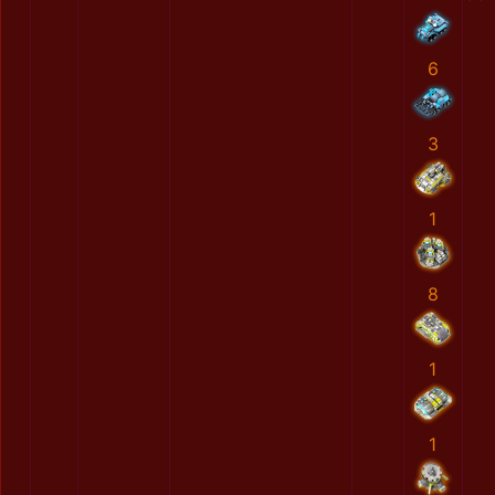
6
3
1
8
1
1