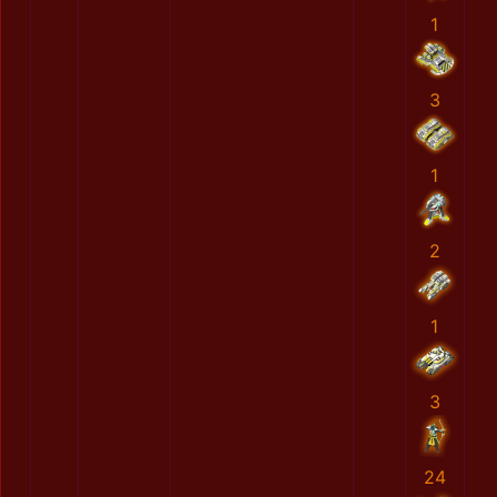
1
3
1
2
1
3
24