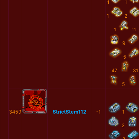
1
1
1
2
1
11
9
5
47
31
5
3459
StrictStem112
-1
1
2