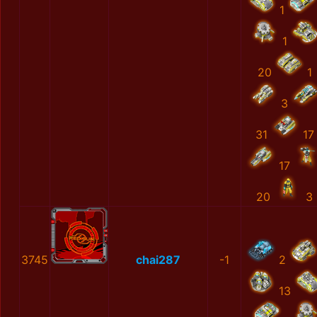
1
1
20
1
3
31
17
17
20
3
3745
chai287
-1
2
13