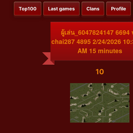
Top100
Last games
Clans
Profile
ผู้เล่น_6047824147 6694 
chai287 4895 2/24/2026 10:
AM 15 minutes
10