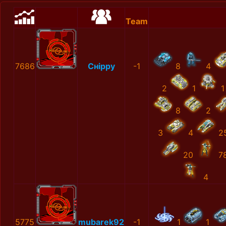
Team
7686
Снірру
-1
8
4
2
1
1
8
2
3
4
2
20
7
4
5775
mubarek92
-1
1
1