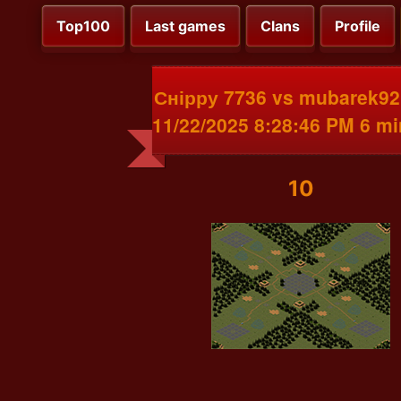
Top100
Last games
Clans
Profile
Снірру 7736 vs mubarek92
11/22/2025 8:28:46 PM 6 m
10