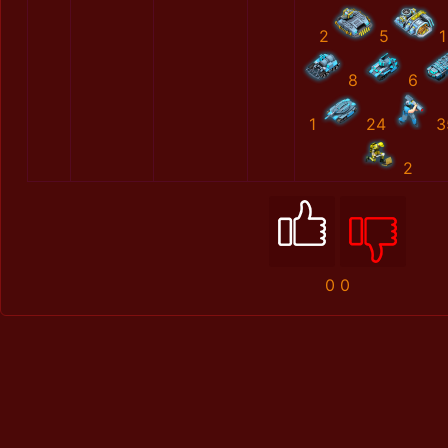
2
5
1
8
6
1
24
3
2
0
0