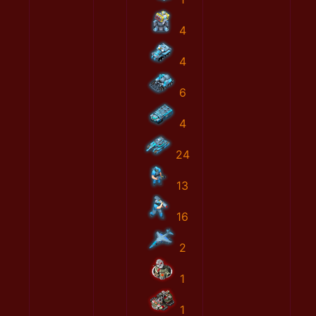
4
4
6
4
24
13
16
2
1
1