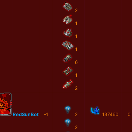
2
1
1
1
6
1
2
RedSunBot
-1
2
137460
0
2