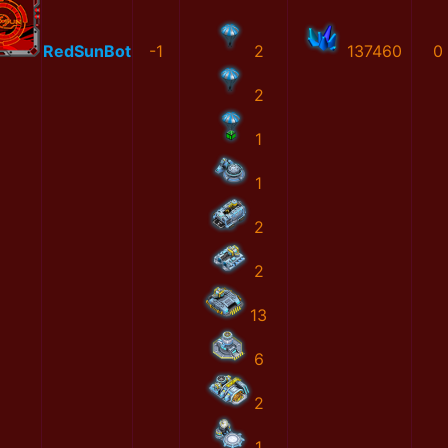
RedSunBot
-1
2
137460
0
2
1
1
2
2
13
6
2
1