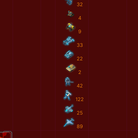
32
4
9
33
22
2
42
122
25
89