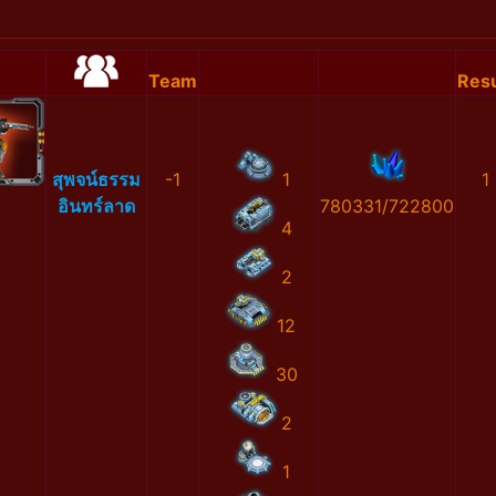
Team
Resu
สุพจน์ธรรม
-1
1
1
อินทร์ลาด
780331/722800
4
2
12
30
2
1