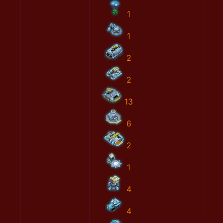
1
1
2
2
13
6
2
1
4
4