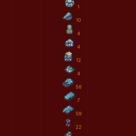
1
10
4
4
12
4
58
7
59
22