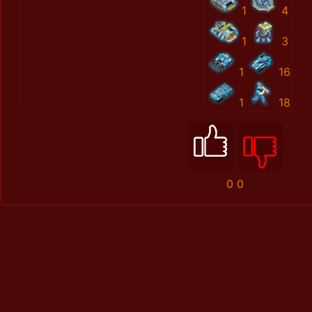
1
4
1
3
1
16
1
18
0
0