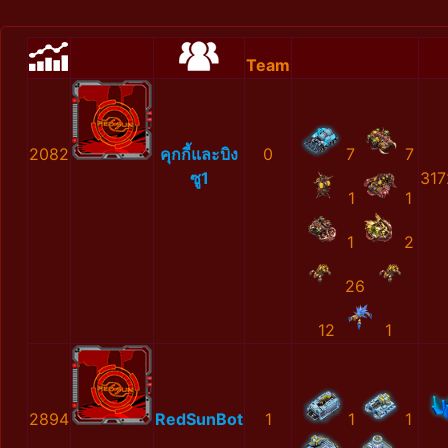
Team
2082
คุกกี้และบิง
0
7
7
ซู1
317
1
1
1
2
26
12
1
2894
RedSunBot
1
1
1