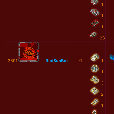
1
1
1
23
2891
RedSunBot
-1
1
1
3
2
1