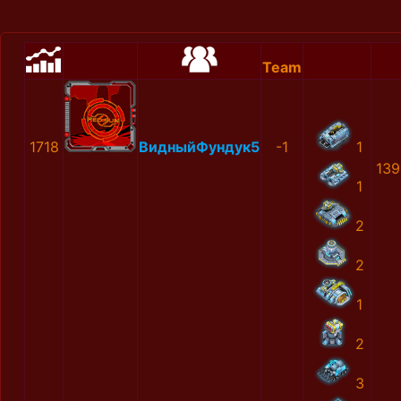
Team
1718
ВидныйФундук5
-1
1
139
1
2
2
1
2
3