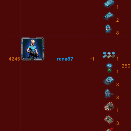
1
2
8
4245
rena87
-1
1
250
1
3
3
1
3