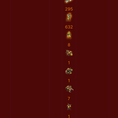
295
632
8
1
1
7
1