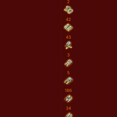
2
42
43
3
5
186
34