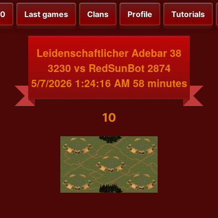
00
Last games
Clans
Profile
Tutorials
Leidenschaftlicher Adebar 38
3230 vs RedSunBot 2874
5/7/2026 1:24:16 AM 58 minutes
10