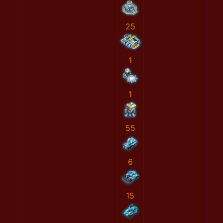
25
1
1
55
6
15