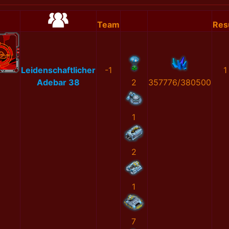
Team
Res
Leidenschaftlicher
-1
1
Adebar 38
2
357776/380500
1
2
1
7