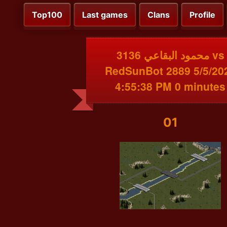
Top100
Last games
Clans
Profile
محمود البقاعي 3136 vs
RedSunBot 2889 5/5/20
4:55:38 PM 0 minutes
01