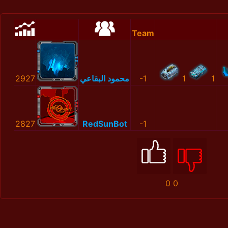
Team
2927
محمود البقاعي
-1
1
1
2827
RedSunBot
-1
0
0