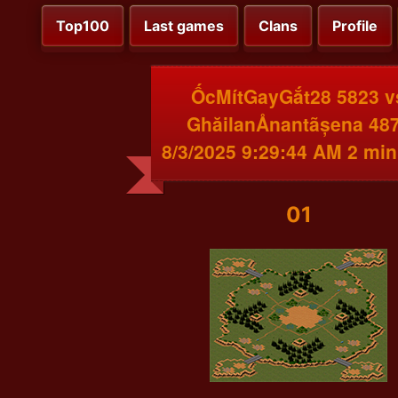
Top100
Last games
Clans
Profile
ỐcMítGayGắt28 5823 v
GhăilanÅnantãșena 48
8/3/2025 9:29:44 AM 2 min
01