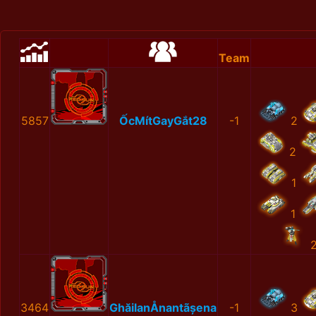
Team
5857
ỐcMítGayGắt28
-1
2
2
1
1
3464
GhăilanÅnantãșena
-1
3