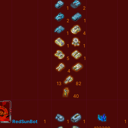
1
2
2
1
1
4
1
1
5
1
4
13
82
40
RedSunBot
1
1
1
1