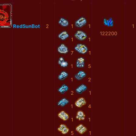
RedSunBot
2
1
1
1
122200
1
1
7
1
1
5
1
2
2
1
1
4
1
1
5
1