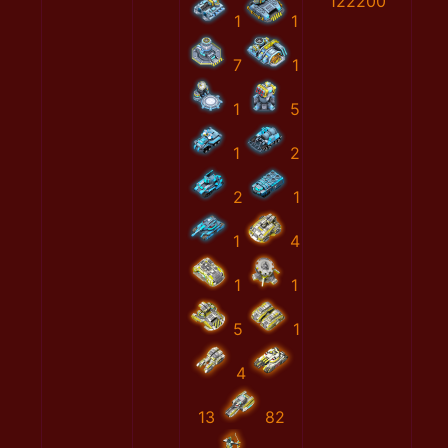
122200
1
1
7
1
1
5
1
2
2
1
1
4
1
1
5
1
4
13
82