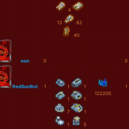
4
13
82
40
non
0
0
RedSunBot
1
1
1
1
122200
1
1
7
1
1
5