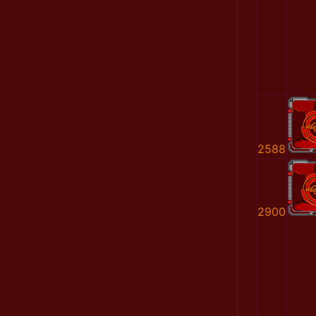
2588
2900