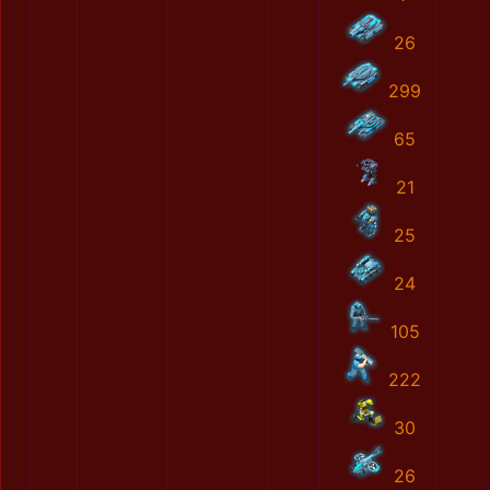
26
299
65
21
25
24
105
222
30
26