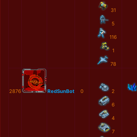
31
5
116
1
78
2876
RedSunBot
0
2
6
4
7