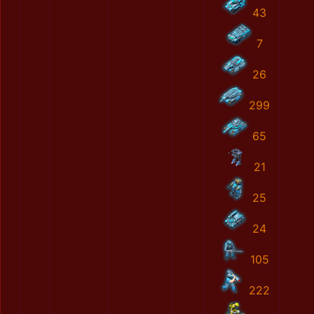
43
7
26
299
65
21
25
24
105
222