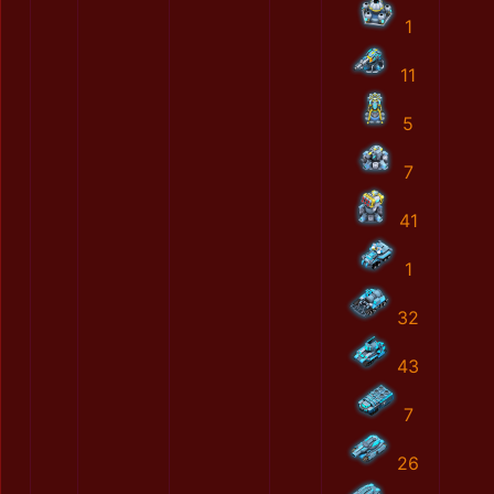
1
11
5
7
41
1
32
43
7
26