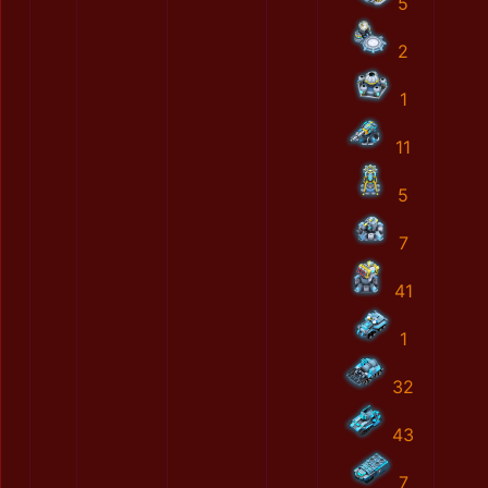
5
2
1
11
5
7
41
1
32
43
7