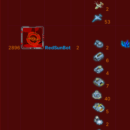
2
53
2896
RedSunBot
2
2
6
4
7
40
5
2