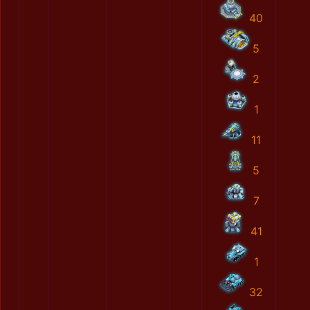
40
5
2
1
11
5
7
41
1
32