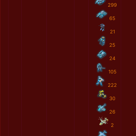
299
65
21
25
24
105
222
30
26
2