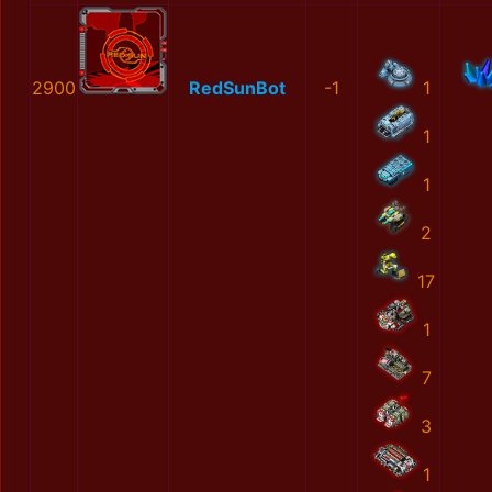
2900
RedSunBot
-1
1
1
1
2
17
1
7
3
1