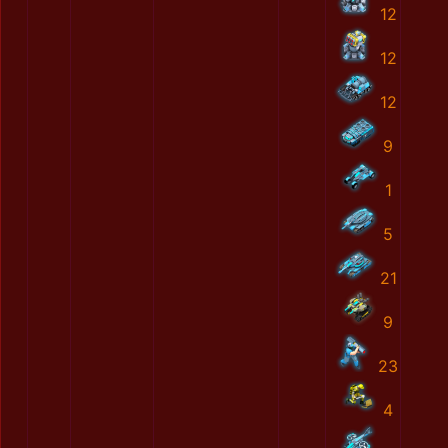
12
12
12
9
1
5
21
9
23
4