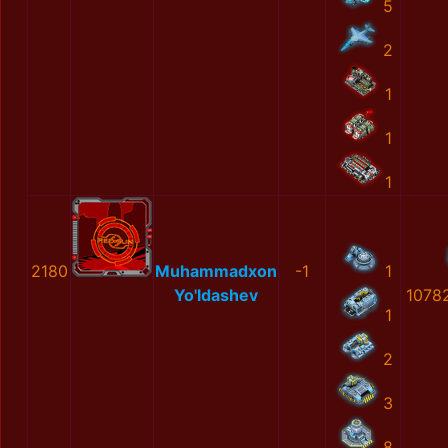
5
2
1
1
1
2180
Muhammadxon
-1
1
Yo'ldashev
1078
1
2
3
8