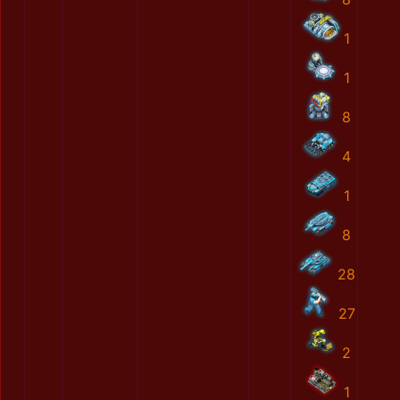
1
1
8
4
1
8
28
27
2
1