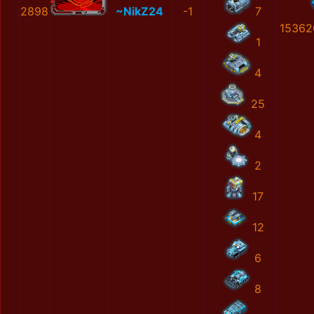
2898
~NikZ24
-1
7
15362
1
4
25
4
2
17
12
6
8