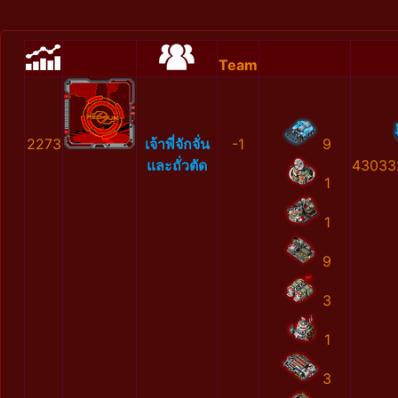
Team
2273
เจ้าพี่จักจั่น
-1
9
และถั่วตัด
43033
1
1
9
3
1
3