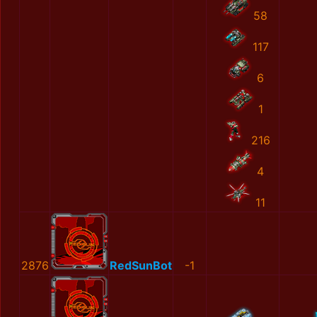
58
117
6
1
216
4
11
2876
RedSunBot
-1