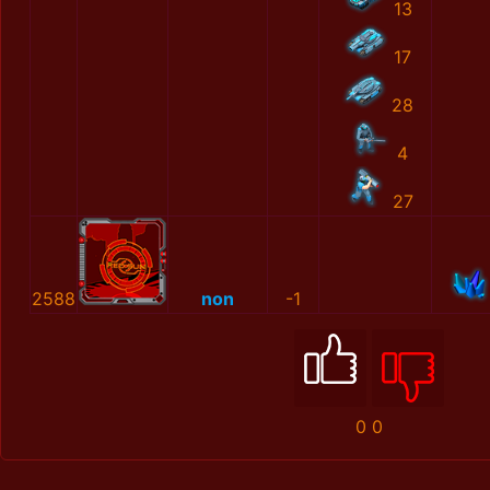
13
17
28
4
27
2588
non
-1
0
0