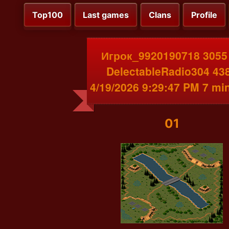
Top100
Last games
Clans
Profile
Игрок_9920190718 3055
DelectableRadio304 43
4/19/2026 9:29:47 PM 7 mi
01