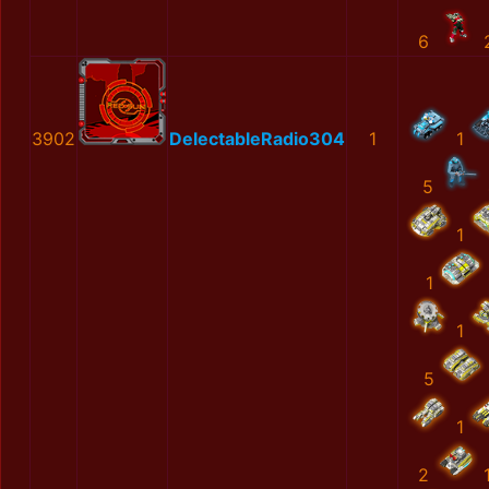
6
3902
DelectableRadio304
1
1
5
1
1
1
5
1
2