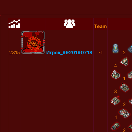
Team
2815
Игрок_9920190718
-1
2
4
1
3
2
1
2