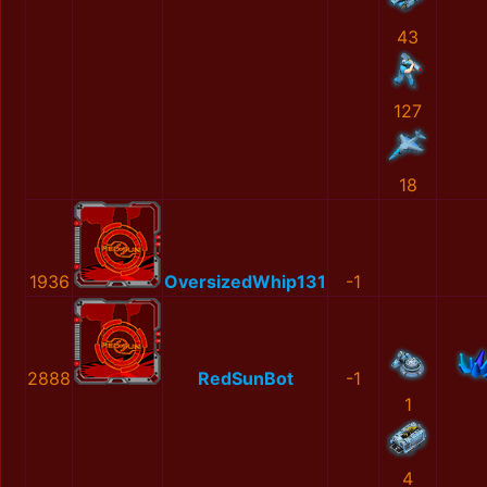
43
127
18
1936
OversizedWhip131
-1
2888
RedSunBot
-1
1
4