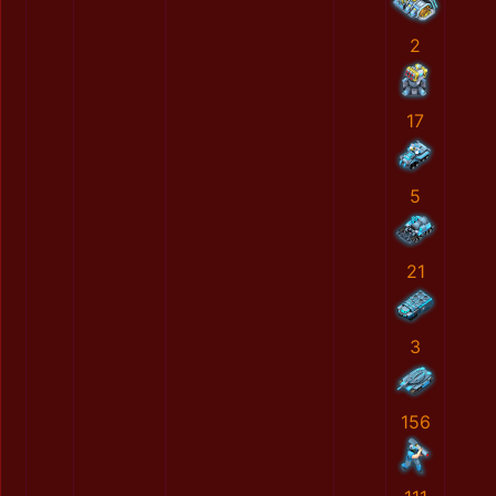
2
17
5
21
3
156