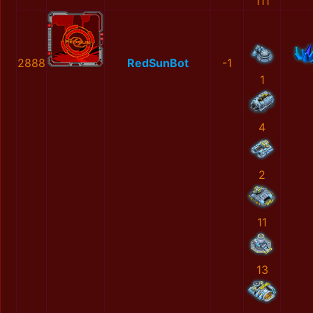
111
2888
RedSunBot
-1
1
4
2
11
13