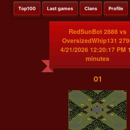
Top100
Last games
Clans
Profile
RedSunBot 2888 vs
OversizedWhip131 279
4/21/2026 12:20:17 PM 
minutes
01