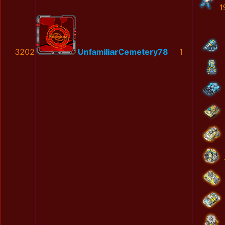
1
3202
UnfamiliarCemetery78
1