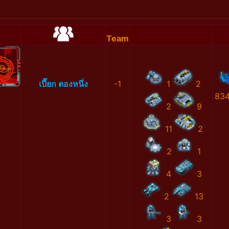
Team
เปี๊ยก ตองหนึ่ง
-1
1
2
83
2
9
11
2
2
1
4
3
2
13
3
3