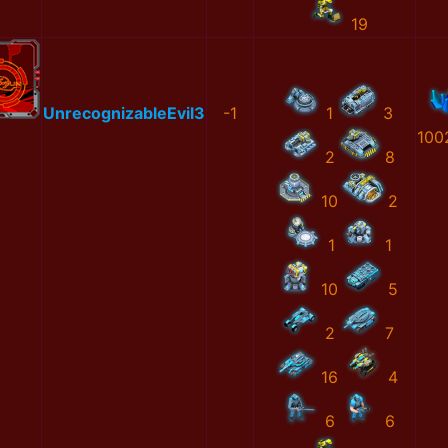
19
UnrecognizableEvil3
-1
1
3
100
2
8
10
2
1
1
10
5
2
7
16
4
6
6