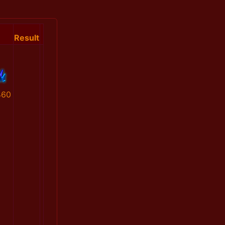
Result
460