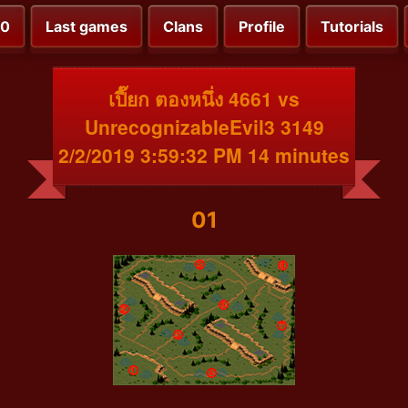
00
Last games
Clans
Profile
Tutorials
เปี๊ยก ตองหนึ่ง 4661 vs
UnrecognizableEvil3 3149
2/2/2019 3:59:32 PM 14 minutes
01