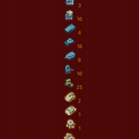
3
16
4
18
8
16
25
2
1
1