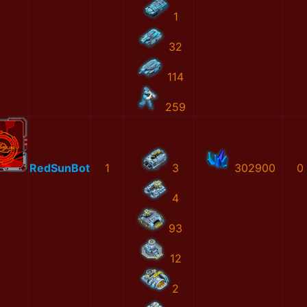
1
32
114
259
RedSunBot
1
3
302900
0
4
93
12
2